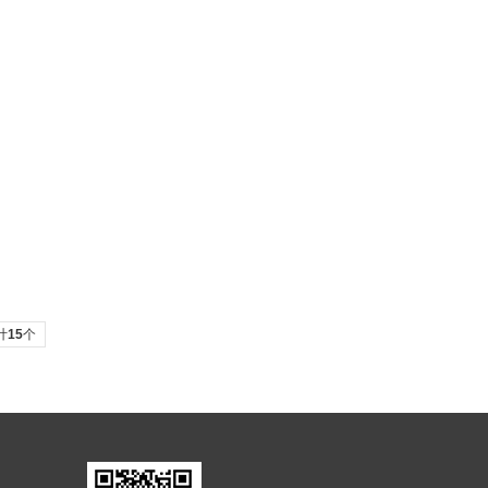
计
15
个