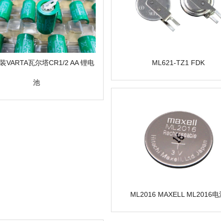
VARTA瓦尔塔CR1/2 AA 锂电
ML621-TZ1 FDK
池
ML2016 MAXELL ML2016