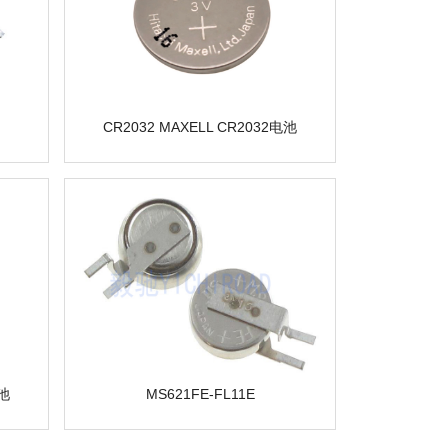
CR2032 MAXELL CR2032电池
电池
MS621FE-FL11E