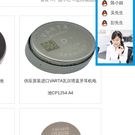
陈小姐
吴先生
彭先生
池
供应原装进口VARTA瓦尔塔蓝牙耳机电
池CP1254 A4