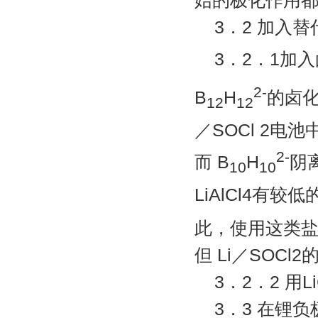
始的极化作用都
3．2 加入替
3．2．1加
2-
B
H
的卤化
12
12
／SOCl 2
2-
而 B
H
阴
10
10­
LiAlCl4有较
此，使用这类盐的
但 Li／SOC
3．2．2 用L
3．3 在锂