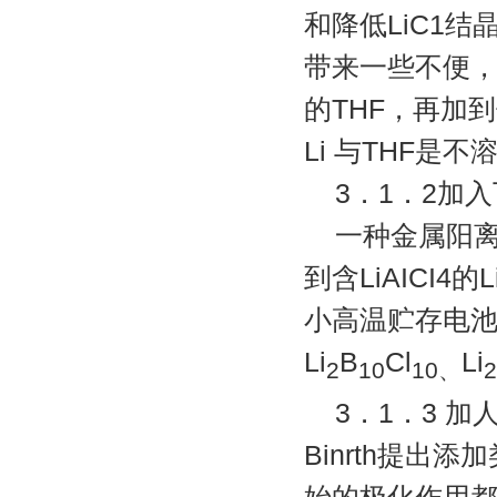
和降低LiC1
带来一些不便，
的THF，再加到
Li 与THF是不
3．1．2加
一种金属阳
到含LiAICI4
小高温贮存电
Li
B
Cl
Li
2
10
10、
2
3．1．3 
Binrth提出