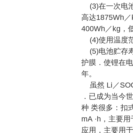
(3)在一次
高达1875Wh／
400Wh／kg，
(4)使用温度
(5)电池贮
护膜．使锂在电
年。
虽然 Li／
．已成为当今世界
种 类很多：扣式
mA ·h，主
应用，主要用于